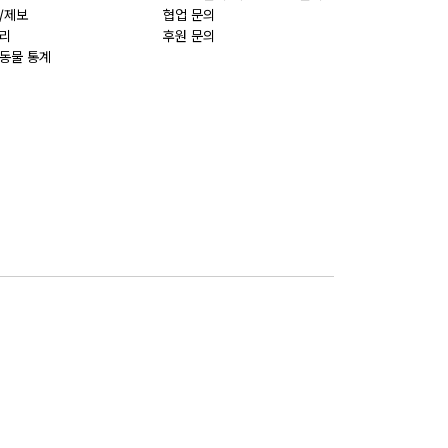
/제보
협업 문의
리
후원 문의
동물 통계