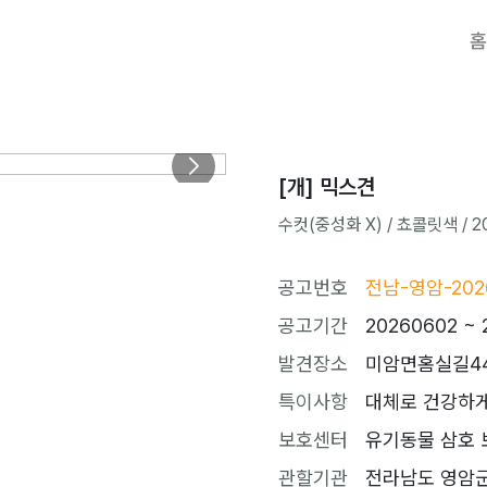
홈
[개] 믹스견
수컷(중성화 X) / 쵸콜릿색 / 20
공고번호
전남-영암-202
공고기간
20260602 ~ 
발견장소
미암면홈실길44
특이사항
대체로 건강하게
보호센터
유기동물 삼호 보호
관할기관
전라남도 영암