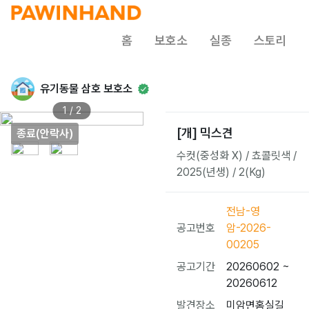
홈
보호소
실종
스토리
유기동물 삼호 보호소
1 / 2
[개] 믹스견
종료(안락사)
수컷(중성화 X) / 쵸콜릿색 /
2025(년생) / 2(Kg)
전남-영
공고번호
암-2026-
00205
공고기간
20260602 ~
20260612
발견장소
미암면홈실길