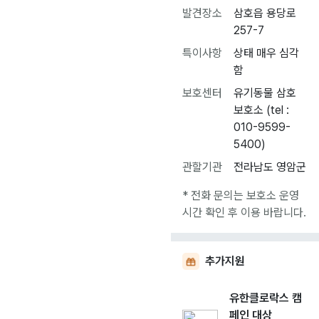
발견장소
삼호읍 용당로
257-7
특이사항
상태 매우 심각
함
보호센터
유기동물 삼호
보호소 (tel :
010-9599-
5400)
관할기관
전라남도 영암군
* 전화 문의는 보호소 운영
시간 확인 후 이용 바랍니다.
추가지원
유한클로락스 캠
페인 대상