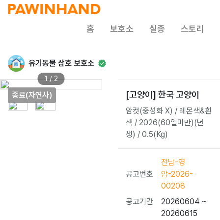
홈
보호소
실종
스토리
유기동물 삼호 보호소
1 / 2
[고양이] 한국 고양이
종료(자연사)
암컷(중성화 X) / 레몬색&흰
색 / 2026(60일미만)(년
생) / 0.5(Kg)
전남-영
공고번호
암-2026-
00208
공고기간
20260604 ~
20260615