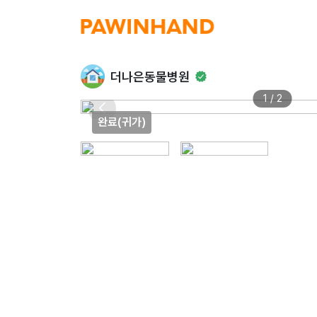
더나은동물병원
1 / 2
완료(귀가)