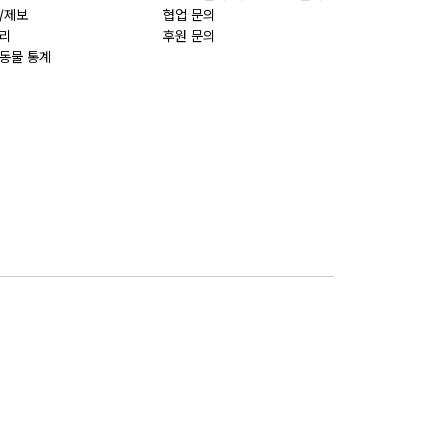
/제보
협업 문의
리
후원 문의
동물 통계