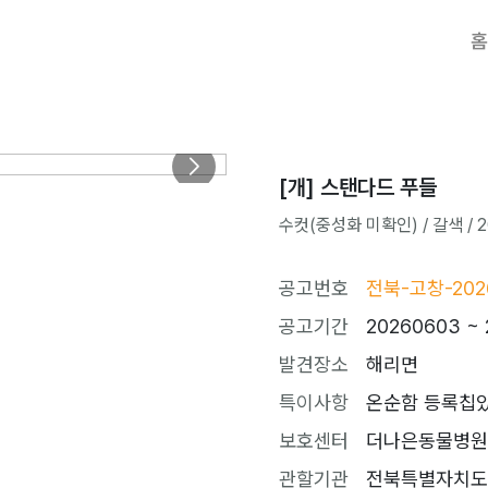
홈
[개] 스탠다드 푸들
수컷(중성화 미확인) / 갈색 / 20
공고번호
전북-고창-202
공고기간
20260603 ~ 
발견장소
해리면
특이사항
온순함 등록칩
보호센터
더나은동물병원 (t
관할기관
전북특별자치도