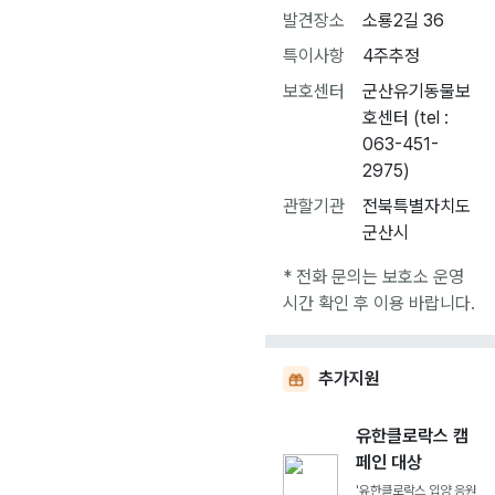
발견장소
소룡2길 36
특이사항
4주추정
보호센터
군산유기동물보
호센터 (tel :
063-451-
2975)
관할기관
전북특별자치도
군산시
* 전화 문의는 보호소 운영
시간 확인 후 이용 바랍니다.
추가지원
유한클로락스 캠
페인 대상
'유한클로락스 입양 응원