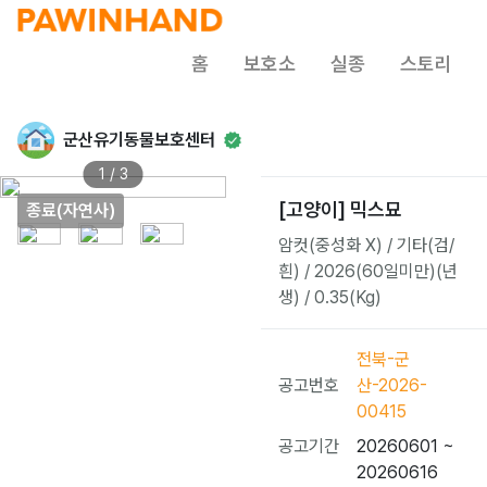
홈
보호소
실종
스토리
군산유기동물보호센터
1 / 3
[고양이] 믹스묘
종료(자연사)
암컷(중성화 X) / 기타(검/
흰) / 2026(60일미만)(년
생) / 0.35(Kg)
전북-군
공고번호
산-2026-
00415
공고기간
20260601 ~
20260616