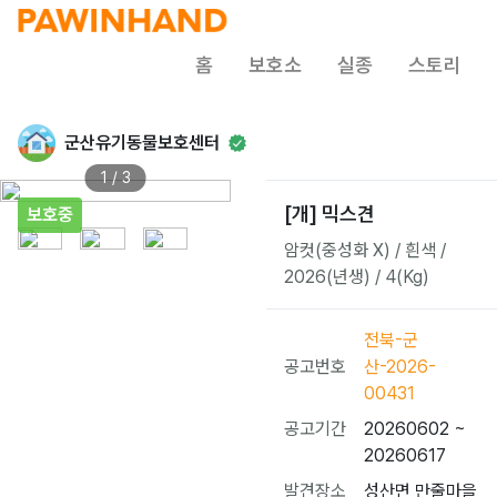
홈
보호소
실종
스토리
군산유기동물보호센터
1 / 3
[개] 믹스견
보호중
암컷(중성화 X) / 흰색 /
2026(년생) / 4(Kg)
전북-군
공고번호
산-2026-
00431
공고기간
20260602 ~
20260617
발견장소
성산면 만줄마을