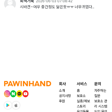
회색거북
2026-06-03 07:08:42
시바견~여우 중간정도 닮은듯ㅠㅠ 너무귀엽다..
회사
서비스
문의
소개
홈
자주하는
공지사항
보호소
질문
후원
실종/제보
보호소 관
스토리
리 시스템
유기동물
도입 문의