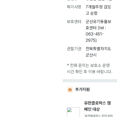
특이사항
7개월추정 겁있
고 순함
보호센터
군산유기동물보
호센터 (tel :
063-451-
2975)
관할기관
전북특별자치도
군산시
* 전화 문의는 보호소 운영
시간 확인 후 이용 바랍니다.
추가지원
유한클로락스 캠
페인 대상
'유한클로락스 입양 응원