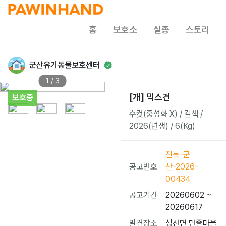
홈
보호소
실종
스토리
군산유기동물보호센터
1 / 3
[개] 믹스견
보호중
수컷(중성화 X) / 갈색 /
2026(년생) / 6(Kg)
전북-군
공고번호
산-2026-
00434
공고기간
20260602 ~
20260617
발견장소
성산면 만줄마을