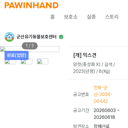
홈
보호소
실종
스토리
군산유기동물보호센터
1 / 3
[개] 믹스견
완료(입양)
암컷(중성화 X) / 갈색 /
2023(년생) / 8(Kg)
전북-군
공고번호
산-2026-
00442
공고기간
20260603 ~
20260618
발견장소
망해산로