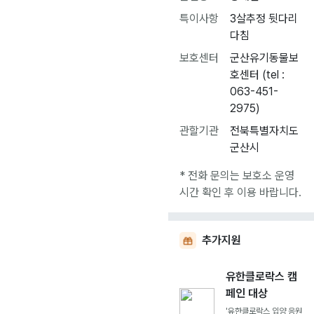
특이사항
3살추정 뒷다리
다침
보호센터
군산유기동물보
호센터 (tel :
063-451-
2975)
관할기관
전북특별자치도
군산시
* 전화 문의는 보호소 운영
시간 확인 후 이용 바랍니다.
추가지원
유한클로락스 캠
페인 대상
'유한클로락스 입양 응원