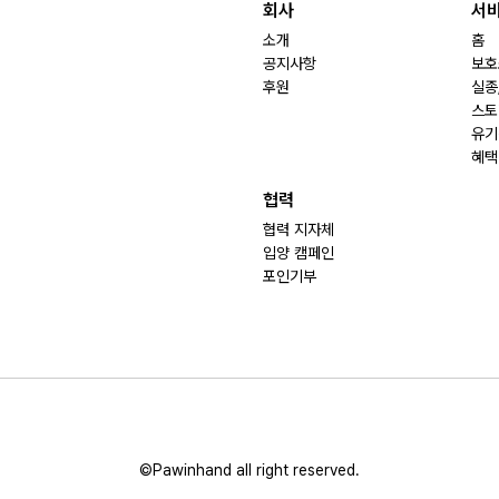
회사
서
소개
홈
공지사항
보호
후원
실종
스토
유기
혜택
협력
협력 지자체
입양 캠페인
포인기부
©Pawinhand all right reserved.