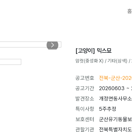
홈
[고양이] 믹스묘
암컷(중성화 X) / 기타(삼색) / 
공고번호
전북-군산-202
공고기간
20260603 ~ 
발견장소
개정면동사무소
특이사항
5주추정
보호센터
군산유기동물보호센터
관할기관
전북특별자치도