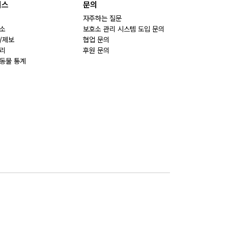
비스
문의
자주하는 질문
소
보호소 관리 시스템 도입 문의
/제보
협업 문의
리
후원 문의
동물 통계