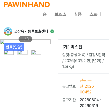
홈
보호소
실종
스토리
군산유기동물보호센터
1 / 3
[개] 믹스견
완료(입양)
암컷(중성화 X) / 검정&흰색
/ 2026(60일미만)(년생) /
1.5(Kg)
전북-군
공고번호
산-2026-
00452
공고기간
20260604 ~
20260619