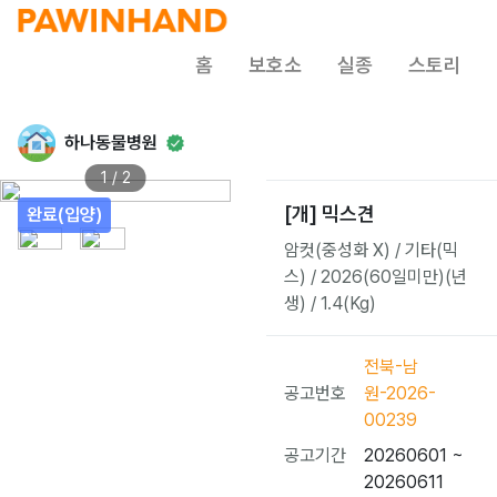
홈
보호소
실종
스토리
하나동물병원
1 / 2
[개] 믹스견
완료(입양)
암컷(중성화 X) / 기타(믹
스) / 2026(60일미만)(년
생) / 1.4(Kg)
전북-남
공고번호
원-2026-
00239
공고기간
20260601 ~
20260611