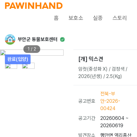
홈
보호소
실종
스토리
부안군 동물보호센터
1 / 2
[개] 믹스견
완료(입양)
암컷(중성화 X) / 검정색 /
2026(년생) / 2.5(Kg)
전북-부
공고번호
안-2026-
00424
공고기간
20260604 ~
20260619
발견장소
행안면 역리종산