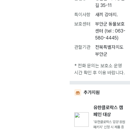
길 35-11
특이사항
새끼 강아지.
보호센터
부안군 동물보호
센터 (tel : 063-
580-4445)
관할기관
전북특별자치도
부안군
* 전화 문의는 보호소 운영
시간 확인 후 이용 바랍니다.
추가지원
유한클로락스 캠
페인 대상
'유한클로락스 입양 응원
패키지' 신청 시 제품 증