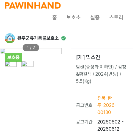
홈
보호소
실종
스토리
완주군유기동물보호소
1 / 2
[개] 믹스견
보호중
암컷(중성화 미확인) / 검정
&황갈색 / 2024(년생) /
5.5(Kg)
전북-완
공고번호
주-2026-
00130
공고기간
20260602 ~
20260612