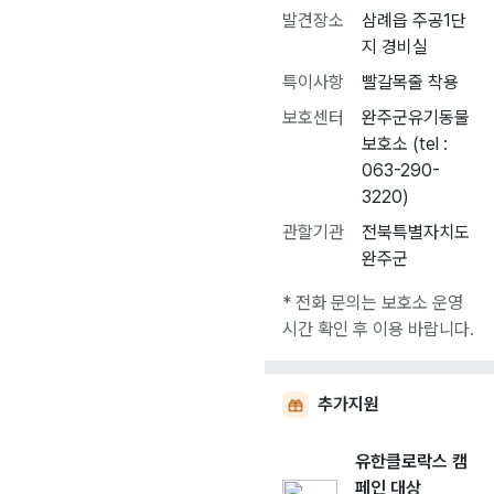
발견장소
삼례읍 주공1단
지 경비실
특이사항
빨갈목줄 착용
보호센터
완주군유기동물
보호소 (tel :
063-290-
3220)
관할기관
전북특별자치도
완주군
* 전화 문의는 보호소 운영
시간 확인 후 이용 바랍니다.
추가지원
유한클로락스 캠
페인 대상