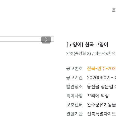
홈
[고양이] 한국 고양이
암컷(중성화 X) / 레몬색&흰색 / 
공고번호
전북-완주-202
공고기간
20260602 ~ 
발견장소
용진읍 상운길 
특이사항
꼬리에 외상
보호센터
완주군유기동물보호소
관할기관
전북특별자치도