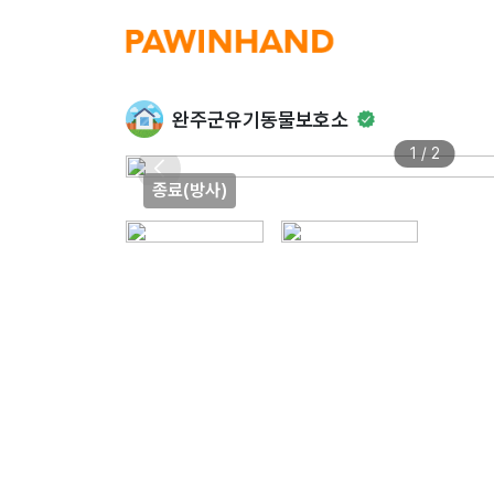
완주군유기동물보호소
1 / 2
종료(방사)