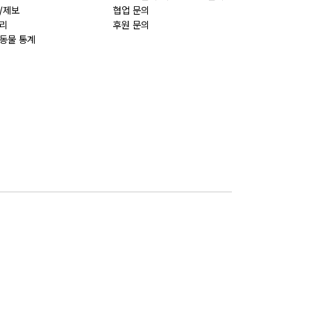
/제보
협업 문의
리
후원 문의
동물 통계