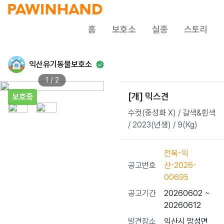
홈
보호소
실종
스토리
익산유기동물보호소
1 / 2
[개] 믹스견
보호중
수컷(중성화 X) / 갈색&흰색
/ 2023(년생) / 9(Kg)
전북-익
공고번호
산-2026-
00695
공고기간
20260602 ~
20260612
발견장소
익산시 망성면