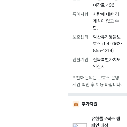
여강로 496
특이사항
사람에 대한 경
계심이 없고 순
함.
보호센터
익산유기동물보
호소 (tel : 063-
855-1214)
관할기관
전북특별자치도
익산시
* 전화 문의는 보호소 운영
시간 확인 후 이용 바랍니다.
추가지원
유한클로락스 캠
페인 대상