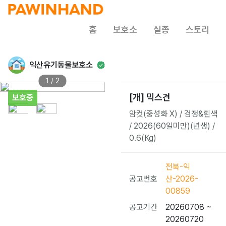
홈
보호소
실종
스토리
익산유기동물보호소
1 / 2
[개] 믹스견
보호중
암컷(중성화 X) / 검정&흰색
/ 2026(60일미만)(년생) /
0.6(Kg)
전북-익
공고번호
산-2026-
00859
공고기간
20260708 ~
20260720