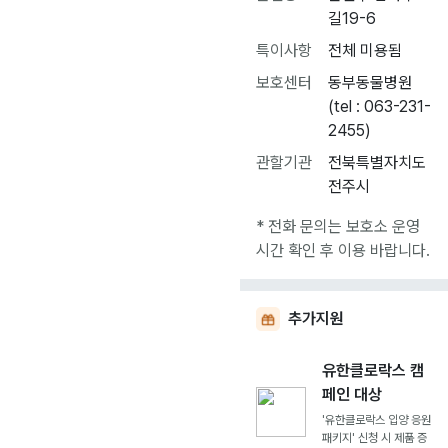
길19-6
특이사항
전체 미용됨
보호센터
동부동물병원
(tel : 063-231-
2455)
관할기관
전북특별자치도
전주시
* 전화 문의는 보호소 운영
시간 확인 후 이용 바랍니다.
추가지원
유한클로락스 캠
페인 대상
'유한클로락스 입양 응원
패키지' 신청 시 제품 증