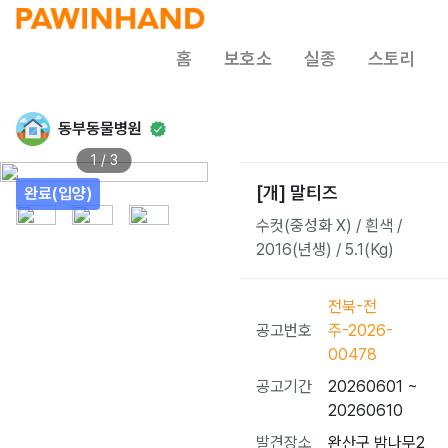
홈
보호소
실종
스토리
동부동물병원
1 / 3
[개] 말티즈
완료(입양)
수컷(중성화 X) / 흰색 /
2016(년생) / 5.1(Kg)
전북-전
공고번호
주-2026-
00478
공고기간
20260601 ~
20260610
발견장소
완산구 밤나무2