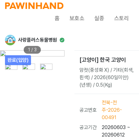
홈
보호소
실종
스토리
사랑플러스동물병원
1 / 3
[고양이] 한국 고양이
완료(입양)
암컷(중성화 X) / 기타(회색,
흰색) / 2026(60일미만)
(년생) / 0.5(Kg)
전북-전
공고번호
주-2026-
00491
공고기간
20260603 ~
20260612