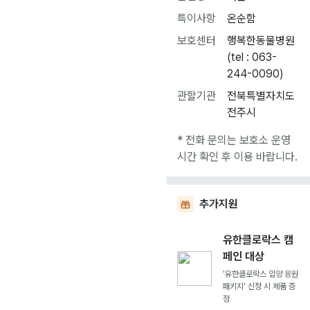
특이사항
온순함
보호센터
행복한동물병원
(tel : 063-
244-0090)
관할기관
전북특별자치도
전주시
* 전화 문의는 보호소 운영
시간 확인 후 이용 바랍니다.
추가지원
유한클로락스 캠
페인 대상
'유한클로락스 입양 응원
패키지' 신청 시 제품 증
정