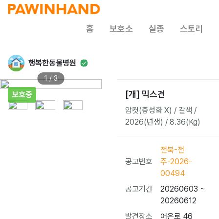
홈
보호소
실종
스토리
행복한동물병원
1 / 3
[개] 믹스견
보호중
암컷(중성화 X) / 갈색 /
2026(년생) / 8.36(Kg)
전북-전
공고번호
주-2026-
00494
공고기간
20260603 ~
20260612
발견장소
어은로 46