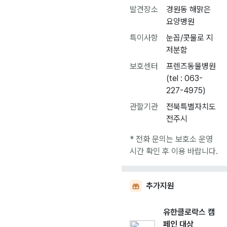
발견장소
경원동 해맑은
요양병원
특이사항
눈꼽/콧물로 지
저분함
보호센터
프렌즈동물병원
(tel : 063-
227-4975)
관할기관
전북특별자치도
전주시
* 전화 문의는 보호소 운영
시간 확인 후 이용 바랍니다.
추가지원
유한클로락스 캠
페인 대상