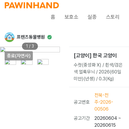
홈
보호소
실종
스토리
프렌즈동물병원
1 / 3
[고양이] 한국 고양이
종료(자연사)
수컷(중성화 X) / 흰색/검은
색 얼룩무늬 / 2026(60일
미만)(년생) / 0.3(Kg)
전북-전
공고번호
주-2026-
00506
공고기간
20260604 ~
20260615