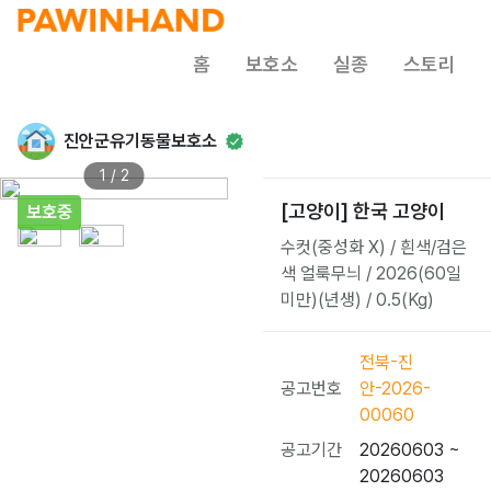
홈
보호소
실종
스토리
진안군유기동물보호소
1 / 2
[고양이] 한국 고양이
보호중
수컷(중성화 X) / 흰색/검은
색 얼룩무늬 / 2026(60일
미만)(년생) / 0.5(Kg)
전북-진
공고번호
안-2026-
00060
공고기간
20260603 ~
20260603