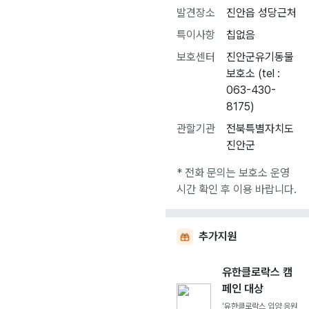
발견장소
진안읍 성당근처
특이사항
칩없음
보호센터
진안군유기동물
보호소 (tel :
063-430-
8175)
관할기관
전북특별자치도
진안군
* 전화 문의는 보호소 운영
시간 확인 후 이용 바랍니다.
추가지원
유한클로락스 캠
페인 대상
'유한클로락스 입양 응원