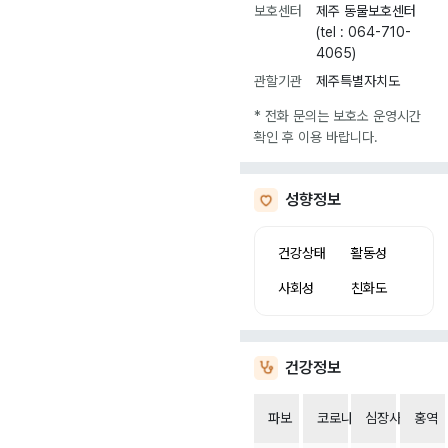
보호센터
제주 동물보호센터
(tel : 064-710-
4065)
관할기관
제주특별자치도
* 전화 문의는 보호소 운영시간
확인 후 이용 바랍니다.
성향정보
건강상태
활동성
사회성
친화도
건강정보
파보
코로나
심장사상충
홍역