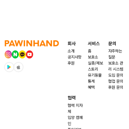
회사
서비스
문의
소개
홈
자주하는
공지사항
보호소
질문
후원
실종/제보
보호소 관
스토리
리 시스템
유기동물
도입 문의
통계
협업 문의
혜택
후원 문의
협력
협력 지자
체
입양 캠페
인