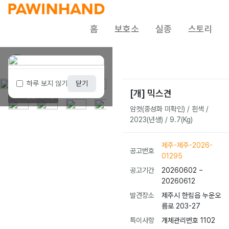
홈
보호소
실종
스토리
제주 동물보호센터
1 / 6
하루 보지 않기
닫기
[개] 믹스견
종료(안락사)
암컷(중성화 미확인) / 흰색 /
2023(년생) / 9.7(Kg)
제주-제주-2026-
공고번호
01295
공고기간
20260602 ~
20260612
발견장소
제주시 한림읍 누운오
름로 203-27
특이사항
개체관리번호 1102