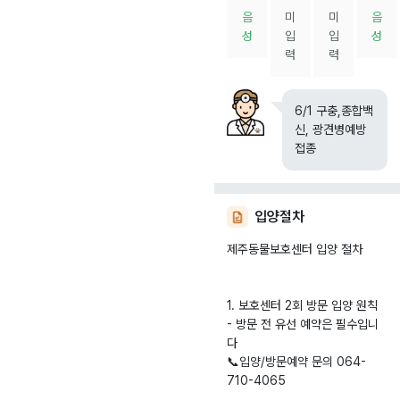
음
미
미
음
성
입
입
성
력
력
6/1 구충,종합백
신, 광견병예방
접종
입양절차
제주동물보호센터 입양 절차
1. 보호센터 2회 방문 입양 원칙
- 방문 전 유선 예약은 필수입니
다
📞입양/방문예약 문의 064-
710-4065