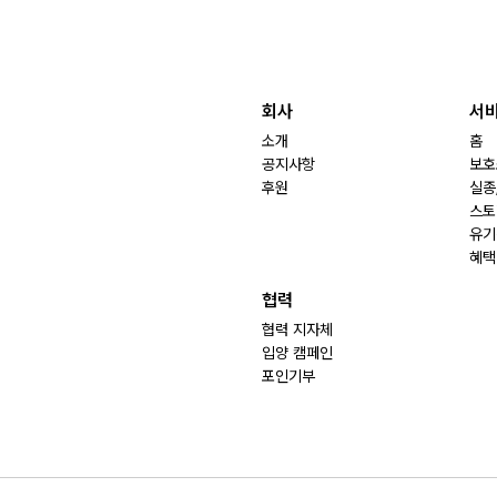
회사
서
소개
홈
공지사항
보호
후원
실종
스토
유기
혜택
협력
협력 지자체
입양 캠페인
포인기부