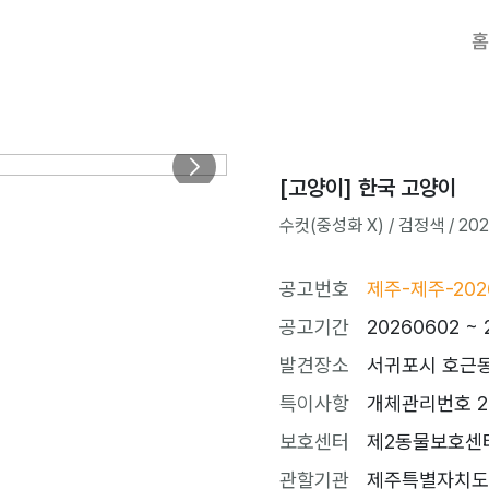
홈
[고양이] 한국 고양이
수컷(중성화 X) / 검정색 / 202
공고번호
제주-제주-202
공고기간
20260602 ~ 
발견장소
서귀포시 호근동
특이사항
개체관리번호 26
보호센터
제2동물보호센터 (t
관할기관
제주특별자치도