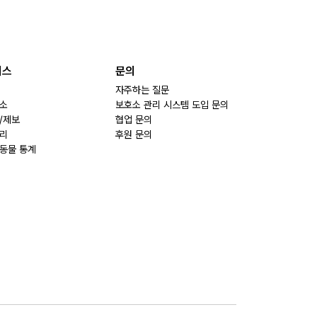
비스
문의
자주하는 질문
소
보호소 관리 시스템 도입 문의
/제보
협업 문의
리
후원 문의
동물 통계