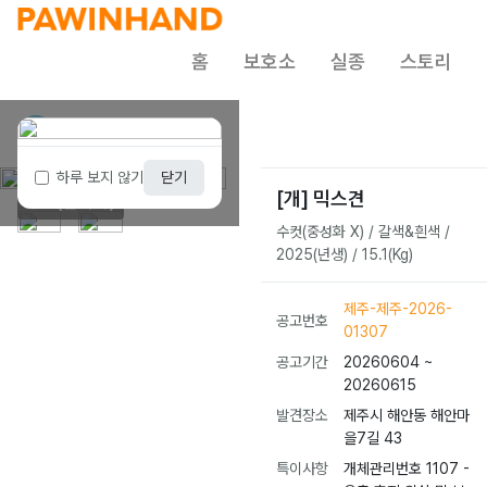
홈
보호소
실종
스토리
제주 동물보호센터
1 / 2
하루 보지 않기
닫기
[개] 믹스견
종료(안락사)
수컷(중성화 X) / 갈색&흰색 /
2025(년생) / 15.1(Kg)
제주-제주-2026-
공고번호
01307
공고기간
20260604 ~
20260615
발견장소
제주시 해안동 해안마
을7길 43
특이사항
개체관리번호 1107 -