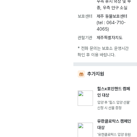
우측 후지 외상 및 부
종, 우측 안구 소실
보호센터
제주 동물보호센터
(tel : 064-710-
4065)
관할기관
제주특별자치도
* 전화 문의는 보호소 운영시간
확인 후 이용 바랍니다.
추가지원
힐스x포인핸드 캠페
인 대상
입양 후 '힐스 입양 선물'
신청 시 선물 증정
유한클로락스 캠페인
대상
'유한클로락스 입양 응원