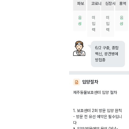
파보
코로나
심장사상충
홍역
음
미
미
음
성
입
입
성
력
력
6/2 구충, 종합
백신, 광견병예
방접종
입양절차
제주동물보호센터 입양 절차
1. 보호센터 2회 방문 입양 원칙
- 방문 전 유선 예약은 필수입니
다
📞입양/방문예약 문의 064-