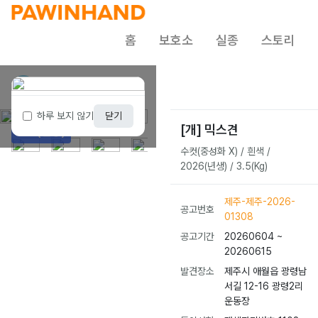
홈
보호소
실종
스토리
제주 동물보호센터
1 / 6
하루 보지 않기
닫기
[개] 믹스견
완료(입양)
수컷(중성화 X) / 흰색 /
2026(년생) / 3.5(Kg)
제주-제주-2026-
공고번호
01308
공고기간
20260604 ~
20260615
발견장소
제주시 애월읍 광령남
서길 12-16 광령2리
운동장