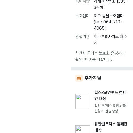
특이사항
개체관리번호 1335 -
3주차
보호센터
제주 동물보호센터
(tel : 064-710-
4065)
관할기관
제주특별자치도 제주
시
* 전화 문의는 보호소 운영시간
확인 후 이용 바랍니다.
추가지원
힐스x포인핸드 캠페
인 대상
입양 후 '힐스 입양 선물'
신청 시 선물 증정
유한클로락스 캠페인
대상