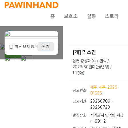
홈
보호소
실종
스토리
제주 동물보호센터
1 / 2
하루 보지 않기
닫기
[개] 믹스견
보호중
암컷(중성화 X) / 흰색 /
2026(60일미만)(년생) /
1.7(Kg)
제주-제주-2026-
공고번호
01635
공고기간
20260709 ~
20260720
발견장소
서귀포시 안덕면 서광
리 991-2