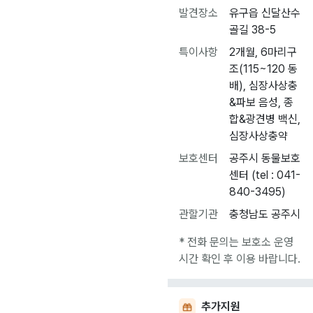
발견장소
유구읍 신달산수
골길 38-5
특이사항
2개월, 6마리구
조(115~120 동
배), 심장사상충
&파보 음성, 종
합&광견병 백신,
심장사상충약
보호센터
공주시 동물보호
센터 (tel : 041-
840-3495)
관할기관
충청남도 공주시
* 전화 문의는 보호소 운영
시간 확인 후 이용 바랍니다.
추가지원