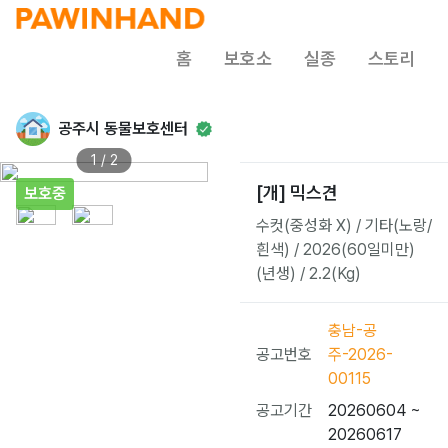
홈
보호소
실종
스토리
공주시 동물보호센터
1 / 2
[개] 믹스견
보호중
수컷(중성화 X) / 기타(노랑/
흰색) / 2026(60일미만)
(년생) / 2.2(Kg)
충남-공
공고번호
주-2026-
00115
공고기간
20260604 ~
20260617