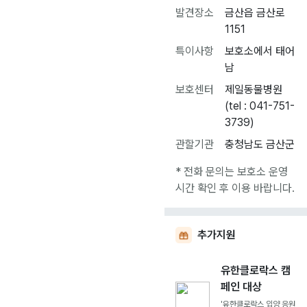
발견장소
금산읍 금산로
1151
특이사항
보호소에서 태어
남
보호센터
제일동물병원
(tel : 041-751-
3739)
관할기관
충청남도 금산군
* 전화 문의는 보호소 운영
시간 확인 후 이용 바랍니다.
추가지원
유한클로락스 캠
페인 대상
'유한클로락스 입양 응원