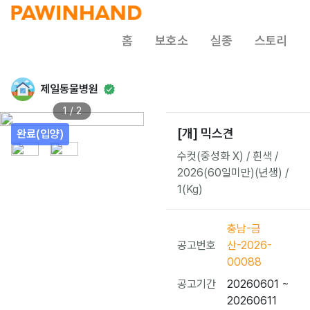
홈
보호소
실종
스토리
제일동물병원
1 / 2
[개] 믹스견
완료(입양)
수컷(중성화 X) / 흰색 /
2026(60일미만)(년생) /
1(Kg)
충남-금
공고번호
산-2026-
00088
공고기간
20260601 ~
20260611