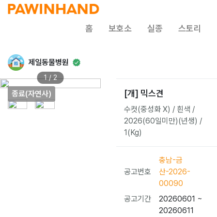
홈
보호소
실종
스토리
제일동물병원
1 / 2
[개] 믹스견
종료(자연사)
수컷(중성화 X) / 흰색 /
2026(60일미만)(년생) /
1(Kg)
충남-금
공고번호
산-2026-
00090
공고기간
20260601 ~
20260611