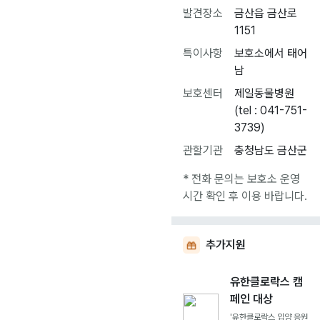
발견장소
금산읍 금산로
1151
특이사항
보호소에서 태어
남
보호센터
제일동물병원
(tel : 041-751-
3739)
관할기관
충청남도 금산군
* 전화 문의는 보호소 운영
시간 확인 후 이용 바랍니다.
추가지원
유한클로락스 캠
페인 대상
'유한클로락스 입양 응원