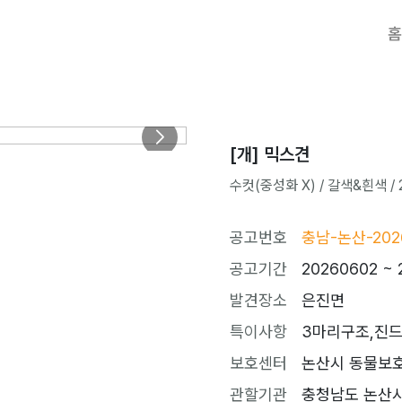
홈
[개] 믹스견
수컷(중성화 X) / 갈색&흰색 / 2
공고번호
충남-논산-202
공고기간
20260602 ~ 
발견장소
은진면
특이사항
3마리구조,진
보호센터
논산시 동물보호센터
관할기관
충청남도 논산