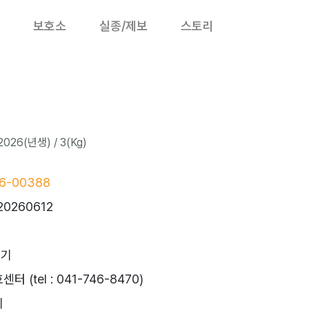
보호소
실종/제보
스토리
026(년생) / 3(Kg)
6-00388
20260612
드기
 (tel : 041-746-8470)
시