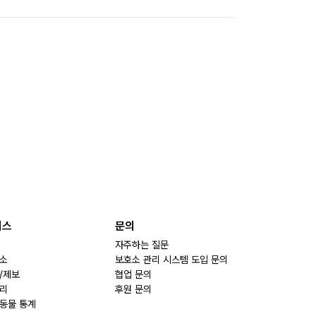
비스
문의
자주하는 질문
소
보호소 관리 시스템 도입 문의
/제보
협업 문의
리
후원 문의
동물 통계