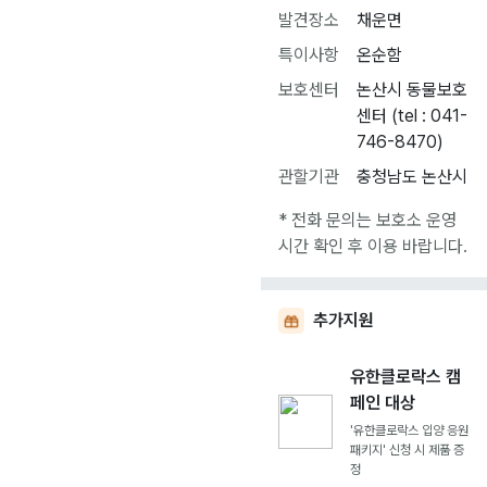
발견장소
채운면
특이사항
온순함
보호센터
논산시 동물보호
센터 (tel : 041-
746-8470)
관할기관
충청남도 논산시
* 전화 문의는 보호소 운영
시간 확인 후 이용 바랍니다.
추가지원
유한클로락스 캠
페인 대상
'유한클로락스 입양 응원
패키지' 신청 시 제품 증
정