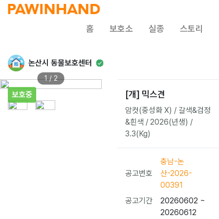
홈
보호소
실종
스토리
논산시 동물보호센터
1 / 2
[개] 믹스견
보호중
암컷(중성화 X) / 갈색&검정
&흰색 / 2026(년생) /
3.3(Kg)
충남-논
공고번호
산-2026-
00391
공고기간
20260602 ~
20260612