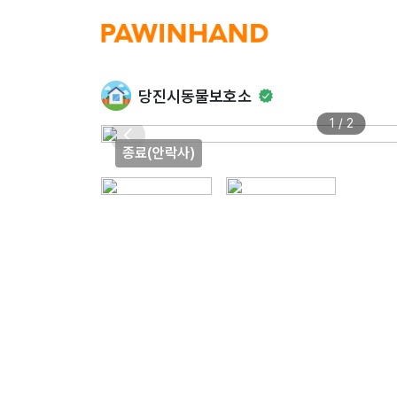
당진시동물보호소
1 / 2
종료(안락사)