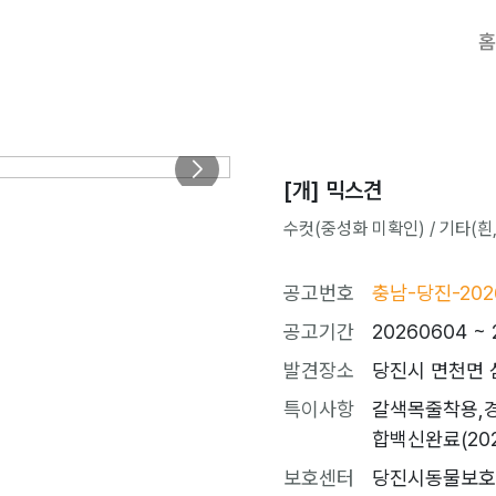
홈
[개] 믹스견
수컷(중성화 미확인) / 기타(흰,갈)
공고번호
충남-당진-202
공고기간
20260604 ~ 
발견장소
당진시 면천면 삼
특이사항
갈색목줄착용,
합백신완료(2026
보호센터
당진시동물보호소 (