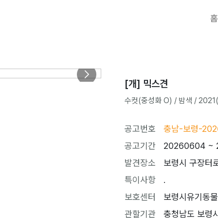
홈
[개] 믹스견
수컷(중성화 O) / 밤색 / 2021(
공고번호
충남-보령-202
공고기간
20260604 ~ 
발견장소
보령시 구장터로
특이사항
.
보호센터
보령시유기동물보호소
관할기관
충청남도 보령