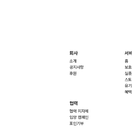
회사
서
소개
홈
공지사항
보호
후원
실종
스토
유기
혜택
협력
협력 지자체
입양 캠페인
포인기부