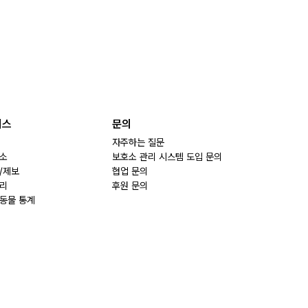
비스
문의
자주하는 질문
소
보호소 관리 시스템 도입 문의
/제보
협업 문의
리
후원 문의
동물 통계