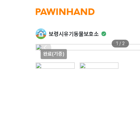
보령시유기동물보호소
1 / 2
완료(기증)