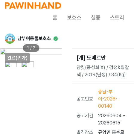
홈
보호소
실종
스토리
남부여동물보호소
1 / 2
[개] 도베르만
완료(귀가)
암컷(중성화 X) / 검정&황갈
색 / 2019(년생) / 34(Kg)
충남-부
공고번호
여-2026-
00140
공고기간
20260604 ~
20260615
발견장소
규암면 흥수로