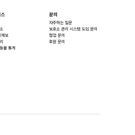
비스
문의
자주하는 질문
소
보호소 관리 시스템 도입 문의
/제보
협업 문의
리
후원 문의
동물 통계