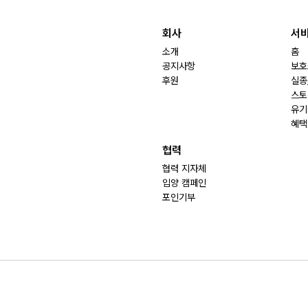
회사
서
소개
홈
공지사항
보호
후원
실종
스토
유기
혜택
협력
협력 지자체
입양 캠페인
포인기부