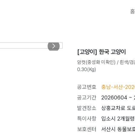
홈
[고양이] 한국 고양이
암컷(중성화 미확인) / 흰색/검은
0.30(Kg)
공고번호
충남-서산-202
공고기간
20260604 ~ 
발견장소
상홍교차로 도
특이사항
입소시 2개월령
보호센터
서산시 동물보호센터