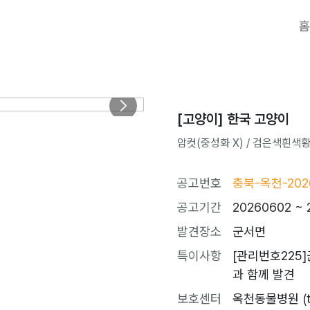
홈
[고양이] 한국 고양이
암컷(중성화 X) / 검은색흰색황토색
공고번호
충북-옥천-202
공고기간
20260602 ~ 
발견장소
군서면
특이사항
[관리번호225]
과 함께 발견
보호센터
옥천동물병원 (tel