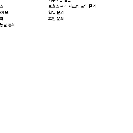
자주하는 질문
소
보호소 관리 시스템 도입 문의
/제보
협업 문의
리
후원 문의
동물 통계