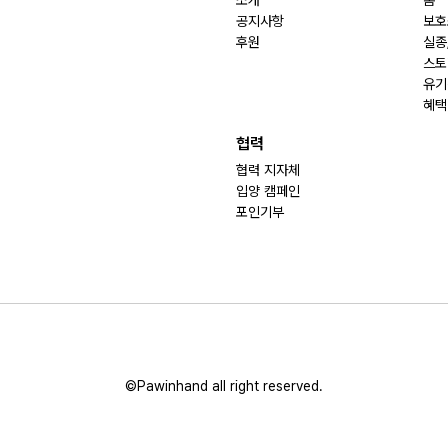
소개
홈
공지사항
보호
후원
실종
스토
유기
혜택
협력
협력 지자체
입양 캠페인
포인기부
©Pawinhand all right reserved.