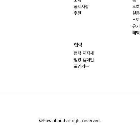
소개
홈
공지사항
보호
후원
실종
스토
유기
혜택
협력
협력 지자체
입양 캠페인
포인기부
©Pawinhand all right reserved.