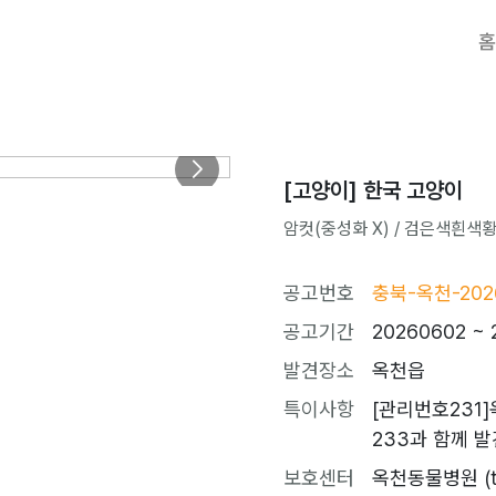
홈
[고양이] 한국 고양이
암컷(중성화 X) / 검은색흰색황토색
공고번호
충북-옥천-202
공고기간
20260602 ~ 
발견장소
옥천읍
특이사항
[관리번호231]
233과 함께 
보호센터
옥천동물병원 (tel