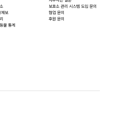
자주하는 질문
소
보호소 관리 시스템 도입 문의
/제보
협업 문의
리
후원 문의
동물 통계