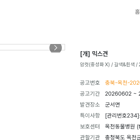
홈
[개] 믹스견
암컷(중성화 X) / 갈색&흰색 / 2
공고번호
충북-옥천-202
공고기간
20260602 ~ 
발견장소
군서면
특이사항
[관리번호234]
보호센터
옥천동물병원 (tel
관할기관
충청북도 옥천