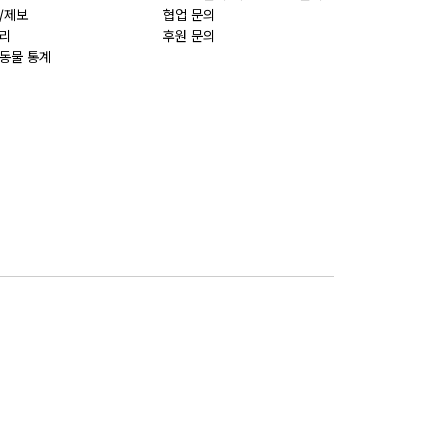
/제보
협업 문의
리
후원 문의
동물 통계