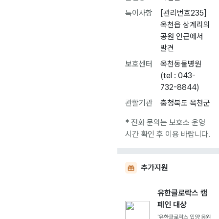
특이사항
[관리번호235]
옥천읍 상계리의
공원 인근에서
발견
보호센터
옥천동물병원
(tel : 043-
732-8844)
관할기관
충청북도 옥천군
* 전화 문의는 보호소 운영
시간 확인 후 이용 바랍니다.
추가지원
유한클로락스 캠
페인 대상
'유한클로락스 입양 응원