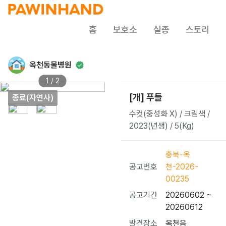
홈
보호소
실종
스토리
옥천동물병원
1 / 2
[개] 푸들
종료(자연사)
수컷(중성화 X) / 크림색 /
2023(년생) / 5(Kg)
충북-옥
공고번호
천-2026-
00235
공고기간
20260602 ~
20260612
발견장소
옥천읍