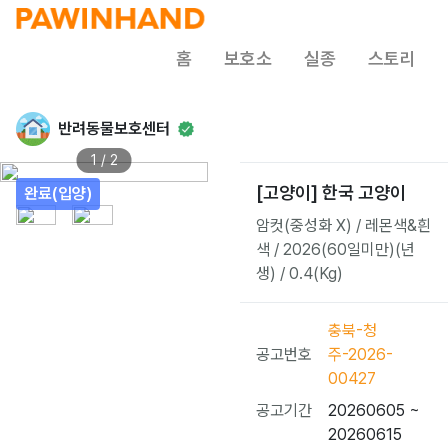
홈
보호소
실종
스토리
반려동물보호센터
1 / 2
[고양이] 한국 고양이
완료(입양)
암컷(중성화 X) / 레몬색&흰
색 / 2026(60일미만)(년
생) / 0.4(Kg)
충북-청
공고번호
주-2026-
00427
공고기간
20260605 ~
20260615