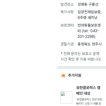
발견장소
성화동 구룡산
특이사항
입양전제임보중,
6주령 새끼냥
보호센터
반려동물보호센
터 (tel : 043-
201-2298)
관할기관
충청북도 청주시
* 전화 문의는 보호소 운영
시간 확인 후 이용 바랍니다.
추가지원
유한클로락스 캠
페인 대상
'유한클로락스 입양 응원
패키지' 신청 시 제품 증