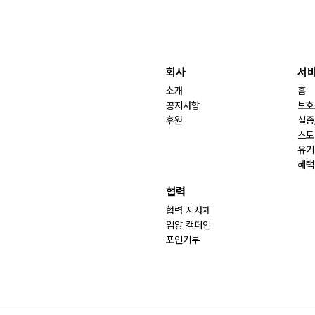
회사
서
소개
홈
공지사항
보호
후원
실종
스토
유기
혜택
협력
협력 지자체
입양 캠페인
포인기부