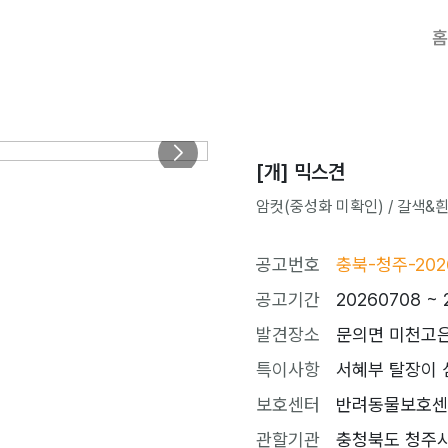
홈
[개] 믹스견
암컷(중성화 미확인) / 갈색&흰색 
공고번호
충북-청주-202
공고기간
20260708 ~ 
발견장소
문의면 미천고은
특이사항
서혜부 탈장이 
보호센터
반려동물보호센터 (
관할기관
충청북도 청주