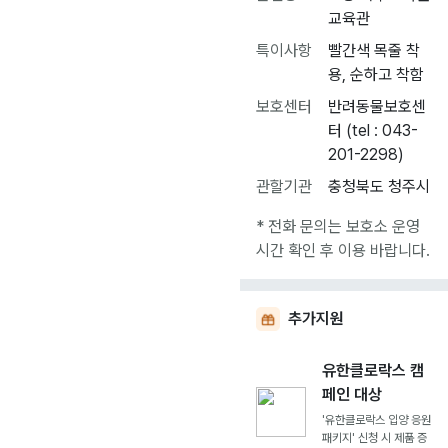
교육관
특이사항
빨간색 목줄 착
용, 순하고 착함
보호센터
반려동물보호센
터 (tel : 043-
201-2298)
관할기관
충청북도 청주시
* 전화 문의는 보호소 운영
시간 확인 후 이용 바랍니다.
추가지원
유한클로락스 캠
페인 대상
'유한클로락스 입양 응원
패키지' 신청 시 제품 증