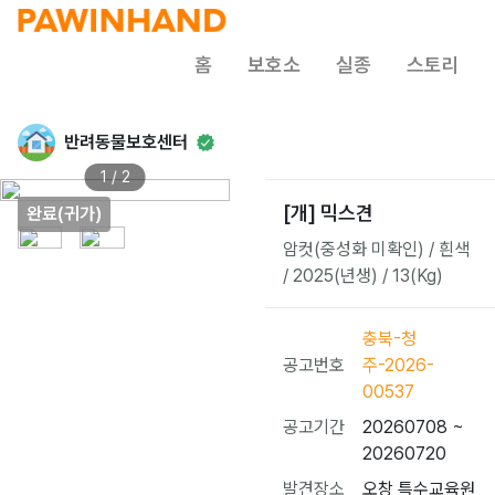
홈
보호소
실종
스토리
반려동물보호센터
1 / 2
[개] 믹스견
완료(귀가)
암컷(중성화 미확인) / 흰색
/ 2025(년생) / 13(Kg)
충북-청
공고번호
주-2026-
00537
공고기간
20260708 ~
20260720
발견장소
오창 특수교육원