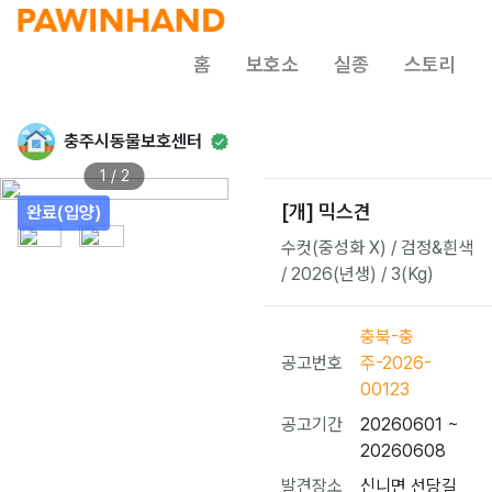
홈
보호소
실종
스토리
충주시동물보호센터
1 / 2
[개] 믹스견
완료(입양)
수컷(중성화 X) / 검정&흰색
/ 2026(년생) / 3(Kg)
충북-충
공고번호
주-2026-
00123
공고기간
20260601 ~
20260608
발견장소
신니면 선당길