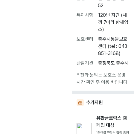
52
특이사항
120번 자견 (새
끼 7마리 함께입
소)
보호센터
충주시동물보호
센터 (tel : 043-
851-3168)
관할기관
충청북도 충주시
* 전화 문의는 보호소 운영
시간 확인 후 이용 바랍니다.
추가지원
유한클로락스 캠
페인 대상
'유한클로락스 입양 응원