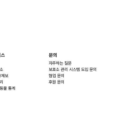
비스
문의
자주하는 질문
소
보호소 관리 시스템 도입 문의
/제보
협업 문의
리
후원 문의
동물 통계