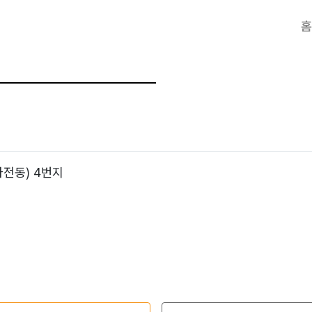
홈
마전동) 4번지