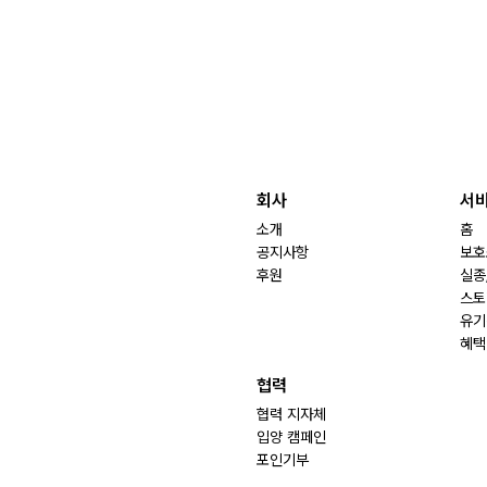
회사
서
소개
홈
공지사항
보호
후원
실종
스토
유기
혜택
협력
협력 지자체
입양 캠페인
포인기부