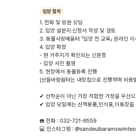
입양 절차
1. 전화 및 방문 상담
2. 입양 설문지·신청서 작성 및 검토
3. 동물사랑배움터 「입양 전 교육」 온라인 이
4. 입양 확정
- 현 거주지가 확인되는 신분증
- 입양 사진 촬영
5. 현장에서 동물등록 진행
(산들바람쉼터는 내장칩으로 진행하며 비용
✔ 선착순이 아닌 가장 적합한 가정을 우선으
✔ 입양 당일에는 산책용품,인식표,이동장을 
☎️ 전화 : 032-721-8559
💻 인스타그램 : @sandeulbaramswimteo