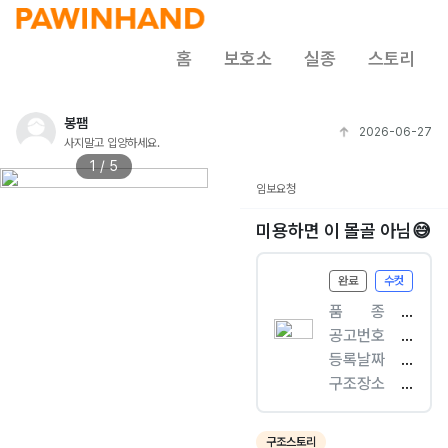
홈
보호소
실종
스토리
봉팸
2026-06-27
사지말고 입양하세요.
1 / 5
임보요청
미용하면 이 몰골 아님😅
완료
수컷
품ㅤㅤ종
[
공고번호
개
전
등록날짜
]
남
2
구조장소
푸
-
0
무
들
여
2
선
수
6.
5
구조스토리