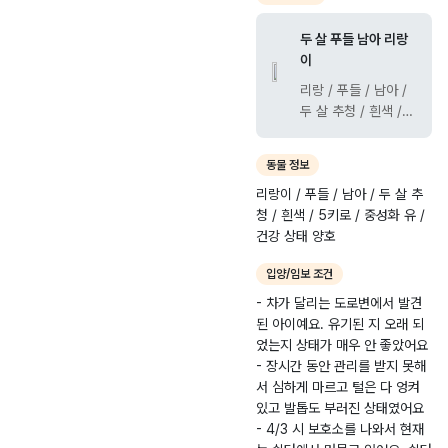
-
0
길
2
3.
5
두 살 푸들 남아 리랑
0
1
-
이
2
6
8
리랑 / 푸들 / 남아 /
6
도
두 살 추청 / 흰색 / 5
-
로
키로 / 중성화 유 / 건
0
변
강 상태 양호 - 차가
동물 정보
0
달리는 도로변에서 발
리랑이 / 푸들 / 남아 / 두 살 추
견된 아이예요. 유기
0
청 / 흰색 / 5키로 / 중성화 유 /
된 지 오래 되었는지
8
건강 상태 양호
상태가 매우 안 좋았
3
어요 - 장시간 동안
입양/임보 조건
관리를 받지 못해서
심하게 마르고 털은
- 차가 달리는 도로변에서 발견
다 엉켜 있고 발톱도
된 아이예요. 유기된 지 오래 되
부러진 상태였어요 -
었는지 상태가 매우 안 좋았어요
4/3 시 보호소를 나
- 장시간 동안 관리를 받지 못해
와서 현재는 쉼터에서
서 심하게 마르고 털은 다 엉켜
머물고 있어요. 쉼터
있고 발톱도 부러진 상태였어요
에 머물 수 있는 기간
- 4/3 시 보호소를 나와서 현재
은 3개월 - 전체적으