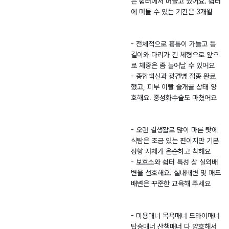
는 쉼터에서 머물고 있어요. 쉼터
로 흉통이 가늘고 등
에 머물 수 있는 기간은 3개월
길이와 다리가 긴 체
형으로 앞으로 체중은
좀 늘어날 수 있어요
- 전체적으로 흉통이 가늘고 등
- 종합백신 광견병 접
길이와 다리가 긴 체형으로 앞으
종 완료했고, 피부 이
로 체중은 좀 늘어날 수 있어요
빨 슬개골 상태도 양
- 종합백신과 광견병 접종 완료
호해요. 중성화수술도
했고, 피부 이빨 슬개골 상태 양
마쳤어요 - 오랜 길생
호해요. 중성화수술도 마쳤어요
활로 많이 마른 탓에
식탐은 조금 있는 편
이지만 기본성향 자체
- 오랜 길생활로 많이 마른 탓에
가 온순하고 착해요 -
식탐은 조금 있는 편이지만 기본
보호소와 쉼터 특성
성향 자체가 온순하고 착해요
상 실외배변을 선호해
- 보호소와 쉼터 특성 상 실외배
요. 실내배변 및 패드
변을 선호해요. 실내배변 및 패드
배변은 꾸준한 교육해
배변은 꾸준한 교육해 주세요
주세요 - 미용매너 목
욕매너 드라이매너 탑
승매너 산책매너 다
- 미용매너 목욕매너 드라이매너
양호해서 반려에 최적
탑승매너 산책매너 다 양호해서