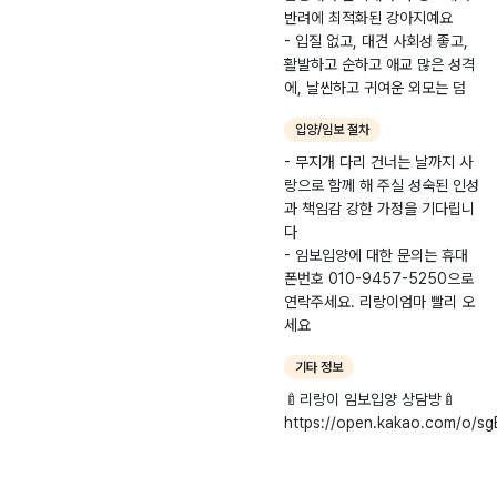
화된 강아지예요 - 입
반려에 최적화된 강아지예요
질 없고, 대견 사회성
- 입질 없고, 대견 사회성 좋고,
좋고, 활발하고 순하
활발하고 순하고 애교 많은 성격
고 애교 많은 성격에,
에, 날씬하고 귀여운 외모는 덤
날씬하고 귀여운 외모
입양/임보 절차
는 덤 - 무지개 다리
건너는 날까지 사랑으
- 무지개 다리 건너는 날까지 사
로 함께 해 주실 성숙
랑으로 함께 해 주실 성숙된 인성
된 인성과 책임감 강
과 책임감 강한 가정을 기다립니
한 가정을 기다립니다
다
- 임보입양에 대한 문
- 임보입양에 대한 문의는 휴대
의는 휴대폰번호
폰번호 010-9457-5250으로
010-9457-5250
연락주세요. 리랑이엄마 빨리 오
으로 연락주세요. 리
세요
랑이엄마 빨리 오세요
🍼리랑이 임보입양
기타 정보
상담방🍼
🍼리랑이 임보입양 상담방🍼
https://open.kaka
https://open.kakao.com/o/sg
o.com/o/sgBwinsi