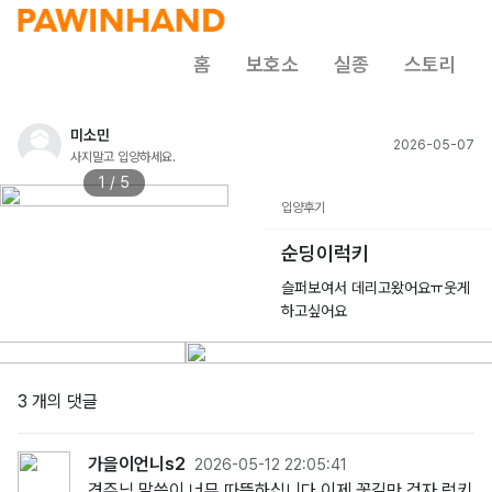
홈
보호소
실종
스토리
미소민
2026-05-07
사지말고 입양하세요.
1 / 5
입양후기
순딩이럭키
슬퍼보여서 데리고왔어요ㅠ웃게
하고싶어요
3 개의 댓글
가을이언니s2
2026-05-12 22:05:41
견주님 말씀이 너무 따뜻하십니다 이제 꽃길만 걷자 럭키