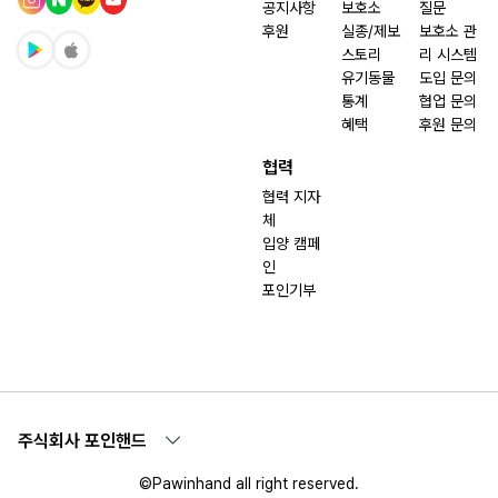
공지사항
보호소
질문
후원
실종/제보
보호소 관
스토리
리 시스템
유기동물
도입 문의
통계
협업 문의
혜택
후원 문의
협력
협력 지자
체
입양 캠페
인
포인기부
주식회사 포인핸드
©Pawinhand all right reserved.