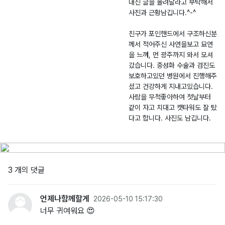
대신 글을 올려달라고 부탁해서
국
-
0
송
사진과 근황남깁니다.^-^
고
2
4.
정
양
0
0
동
친구가 포인핸드에서 구조하신분
이
2
9
일
께서 적어주신 사연을보고 묘연
6
대
을 느껴, 먼 광주까지 와서 모셔
-
갔습니다. 중성화 수술과 검진도
0
보호하고있던 병원에서 진행해주
셨고 건강하게 지내고있습니다.
0
사람을 무척좋아하여 첫날부터
11
같이 자고 치대고 캣타워도 잘 탔
6
다고 합니다. 사진도 남깁니다.
3 개의 댓글
언제나함께할게
2026-05-10 15:17:30
너무 귀여워요 😍