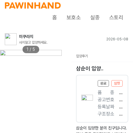
홈
보호소
실종
스토리
미쿠라지
2026-05-08
사지말고 입양하세요.
1 / 5
입양후기
삼순이 입양..
완료
암컷
품ㅤㅤ종
[
공고번호
고
경
등록날짜
양
기
2
구조장소
이
-
0
광
]
광
2
주
한
주
6.
시
삼순이 입양한 분의 친구입니다.