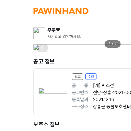
후추❤️
사지말고 입양하세요.
1 / 2
공고 정보
완료
수컷
품ㅤㅤ종
[개] 믹스견
공고번호
전남-장흥-2021-00
등록날짜
2021.12.16
구조장소
장흥군 동물보호센터
보호소 정보