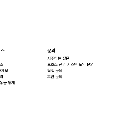
비스
문의
자주하는 질문
소
보호소 관리 시스템 도입 문의
/제보
협업 문의
리
후원 문의
동물 통계