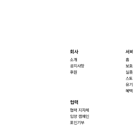
회사
서
소개
홈
공지사항
보호
후원
실종
스토
유기
혜택
협력
협력 지자체
입양 캠페인
포인기부