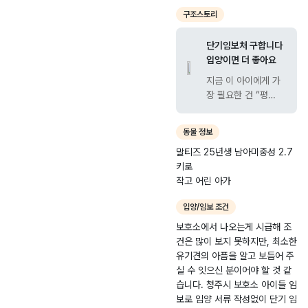
즈
주
6.
읍
구조스토리
-
0
묵
2
4.
방
단기임보처 구합니다
0
11
2
입양이면 더 좋아요
2
길
지금 이 아이에게 가
6
5
장 필요한 건 “평
-
9
생”이 아니라, 단 몇
0
-
달이라도 마음 놓고
동물 정보
0
3
숨 쉴 수 있는 안전한
말티즈 25년생 남아미중성 2.7
공간입니다. 보호소에
2
6
키로
서 하루하루를 버티고
1
작고 어린 아가
있는 아이들은 사람에
4
게 버려졌다는 이유만
입양/임보 조건
으로 또 한 번 삶의 끝
앞에 놓여 있습니다.
보호소에서 나오는게 시급해 조
조건 많이 바라지 않
건은 많이 보지 못하지만, 최소한
습니다. 다만… 유기
유기견의 아픔을 알고 보듬어 주
된 아이들의 두려움과
실 수 잇으신 분이어야 할 것 같
상처를 이해해 주시
습니다. 청주시 보호소 아이들 임
고, 조금만 따뜻하게
보로 입양 서류 작성없이 단기 임