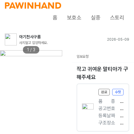
홈
보호소
실종
스토리
아기천사구름
2026-05-09
사지말고 입양하세요.
1 / 3
임보요청
작고 귀여운 말티아가 구
해주세요
완료
수컷
품ㅤㅤ종
[
공고번호
개
충
등록날짜
]
북
2
구조장소
말
-
0
내
티
청
2
수