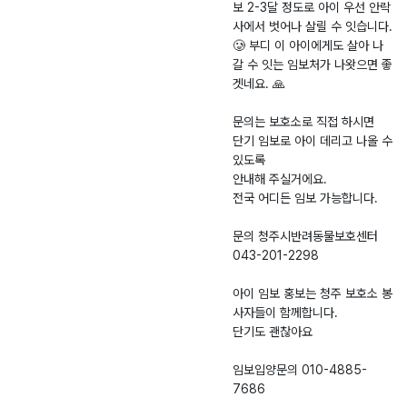
안아주실 수 있는 분
보 2-3달 정도로 아이 우선 안락
이면 됩니다. 청주시
사에서 벗어나 살릴 수 잇습니다.
보호소 아이들은 입양
🥲 부디 이 아이에게도 살아 나
서류 없이도 2~3개월
갈 수 잇는 임보처가 나왓으면 좋
단기 임시보호만으로
겟네요. 🙏
안락사 위기에서 벗어
나 다시 살아갈 시간
문의는 보호소로 직접 하시면
을 얻을 수 있습니다.
단기 임보로 아이 데리고 나올 수
“잠깐”이어도 괜찮습
있도록
니다. 그 잠깐이 아이
안내해 주실거에요.
에겐 평생 잊지 못할
전국 어디든 임보 가능합니다.
기적이 됩니다. 오늘
도 철장 안에서 누군
문의 청주시반려동물보호센터
가 자신을 데리러 와
043-201-2298
주길 기다리는 아이가
있습니다. 부디 이 아
아이 임보 홍보는 청주 보호소 봉
이에게도 살아남을 기
사자들이 함께합니다.
회가 생길 수 있도록
단기도 괜찮아요
도와주세요. 🙏 전국
어디서든 임보 가능합
임보입양문의 010-4885-
니다. 📞 임보 문의
청주시반려동물보호