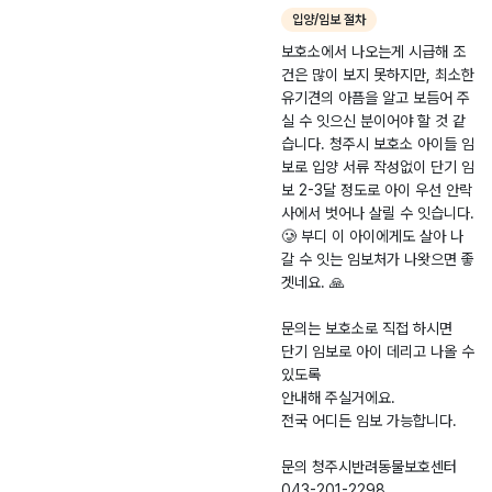
입양/임보 절차
센터 043-201-
2298 📞 임보/입양
보호소에서 나오는게 시급해 조
문의 청주유기동물봉
건은 많이 보지 못하지만, 최소한
사모임장 010-
유기견의 아픔을 알고 보듬어 주
4885-7686 아이
실 수 잇으신 분이어야 할 것 같
들 임보 홍보는 청주
습니다. 청주시 보호소 아이들 임
보호소 봉사자들이 함
보로 입양 서류 작성없이 단기 임
께하고 있습니다. 단
보 2-3달 정도로 아이 우선 안락
기 임보도 정말 큰 도
사에서 벗어나 살릴 수 잇습니다.
움이 됩니다. 한 생명
🥲 부디 이 아이에게도 살아 나
을 살리는 일에 함께
갈 수 잇는 임보처가 나왓으면 좋
해주세요. 🥲 #임보
겟네요. 🙏
급구 #유기견 #임시
보호 #청주시반려동
문의는 보호소로 직접 하시면
물보호센터 #유기견
단기 임보로 아이 데리고 나올 수
입양 #안락사위기 #
있도록
사지말고입양하세요
안내해 주실거에요.
전국 어디든 임보 가능합니다.
문의 청주시반려동물보호센터
043-201-2298