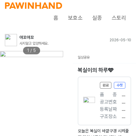
홈
보호소
실종
스토리
야꼬야꼬
2026-05-10
사지말고 입양하세요.
1 / 5
일상공유
복실이의 하루🩵
완료
수컷
품ㅤㅤ종
[
공고번호
개
부
등록날짜
]
산
2
구조장소
믹
-
0
반
스
해
2
송
견
운
6.
로
오늘은 복실이 바깥구경 시켜줄