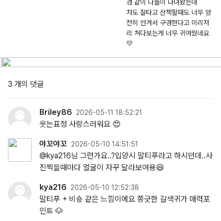
겸 같이 나들이 다녀왔는데
대
0
6
차도 잘타고 산책할때도 너무 얌
-
4.
2
전히 안겨서 구경한다고 이리저
2
1
3
리 쳐다보는게 너무 귀여웠네요
0
6
번
💛
2
길
6
2
-
4
3 개의 댓글
0
0
0
Briley86
2026-05-11 18:52:21
7
웃는표정 사랑스러워요 😍
0
야꼬야꼬
2026-05-10 14:51:51
@kya216님 그런가요..?입양시 말티푸라고 하시던데..사
진찍을때마다 얼굴이 자꾸 달라보여용😆
kya216
2026-05-10 12:52:38
말티푸 + 비숑 같은 느낌이에요 쫑긋한 갈색귀가 매력포
인트 🐶